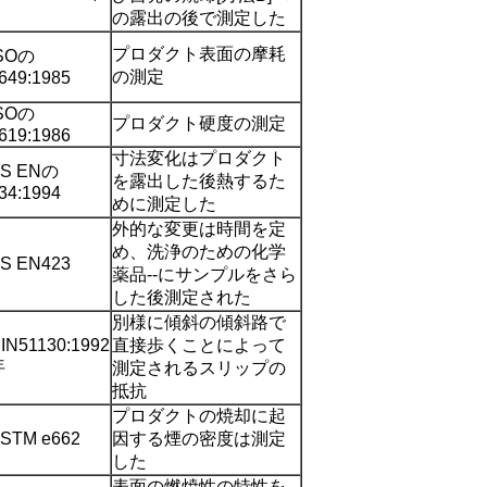
の露出の後で測定した
プロダクト表面の摩耗
SOの
の測定
649:1985
SOの
プロダクト硬度の測定
619:1986
寸法変化はプロダクト
S ENの
を露出した後熱するた
34:1994
めに測定した
外的な変更は時間を定
め、洗浄のための化学
S EN423
薬品--にサンプルをさら
した後測定された
別様に傾斜の傾斜路で
IN51130:1992
直接歩くことによって
年
測定されるスリップの
抵抗
プロダクトの焼却に起
STM e662
因する煙の密度は測定
した
表面の燃焼性の特性を