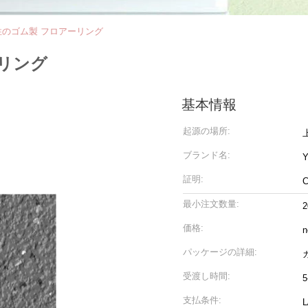
性のゴム製 フロアーリング
ーリング
基本情報
起源の場所:
ブランド名:
Y
証明:
最小注文数量:
価格:
n
パッケージの詳細:
受渡し時間:
5
支払条件: