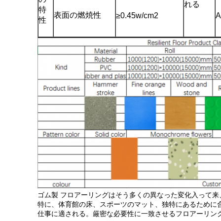
れる
特
表面の燃焼性
≥0.45w/cm2
A
性
ゴム製 フロアーリングはそう多くの異なった変化入って
特に、体育館の床、スポーツのマット、独特にあるために
仕事に適される。厳密な必要性に一致させるフロアーリン