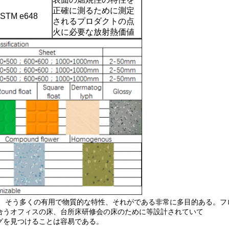
正確に測るために測定
STM e648
されるプロダクトの点
火に必要な放射熱価値
来、そう多くの有用で物質的な特性、それがである非常に多目的ある。フ
合うオフィスの床、台所床研修会の床のために等設計されていて
グを見つけることは容易である。