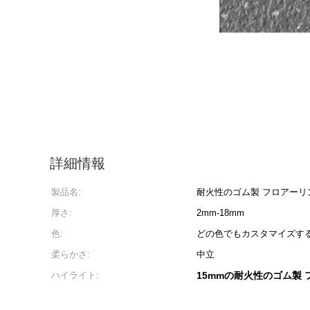
詳細情報
製品名:
耐火性のゴム製 フロアーリ
厚さ:
2mm-18mm
色:
どの色でもカスタマイズす
柔らかさ:
中立
ハイライト:
15mmの耐火性のゴム製