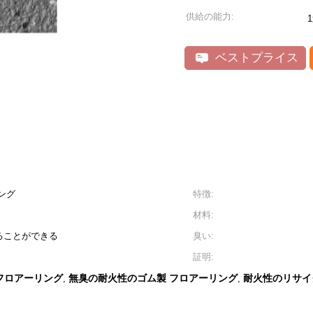
供給の能力:
ベストプライス
ング
特徴:
材料:
ることができる
臭い:
証明:
 フロアーリング
無臭の耐火性のゴム製 フロアーリング
耐火性のリサイ
,
,