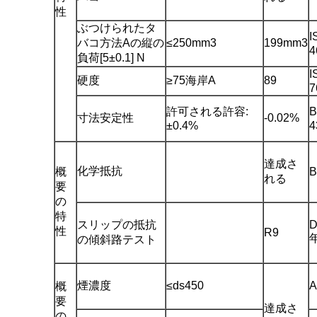
性
ぶつけられたタ
I
バコ方法Aの縦の
≤250mm3
199mm3
4
負荷[5±0.1] N
I
硬度
≥75海岸A
89
7
許可される許容:
B
寸法安定性
-0.02%
±0.4%
4
達成さ
化学抵抗
概
B
れる
要
の
特
スリップの抵抗
D
性
R9
の傾斜路テスト
煙濃度
≤ds450
A
概
要
達成さ
の