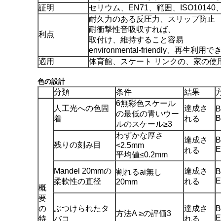
証明
セリウム、EN71、範囲、ISO10140
耐久力のある反圧力、スリップ防止
耐衝撃性音吸収すれば、
利点
取付け、維持すること容易
environmental-friendly、再生利用で
適用
体育館、スケート リンクの、家の使
色の設計
分類
条件
結果
6無彩色スケール
人工光への色固
達成さ
B
の最低の青いウー
B
着
れる
ルのスケール≥3
わずかな厚さ
達成さ
B
残りの刻み目
<2.5mm
E
れる
平均値≤0.2mm
Mandel 20mmの
達成さ
B
割れるai無し
E
柔軟性の直径
れる
20mm
概
要
の
ぶつけられたタ
達成さ
B
方法A ≥の評価3
E
特
バコ
れる