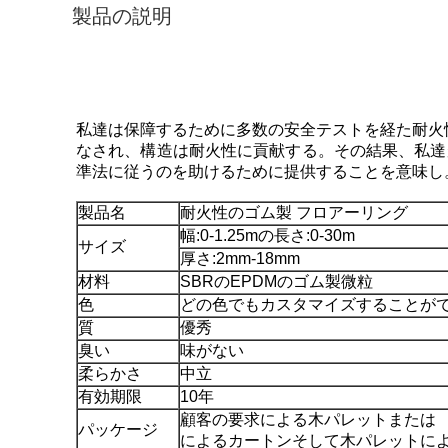
製品の説明
私達は保障するために多数の安全テストを経た耐火
なされ、構造は耐火性に貢献する。その結果、私達
準法に従うのを助けるために提供することを意味し
製品名
耐火性のゴム製 フロアーリング
幅:0-1.25mの長さ:0-30m
サイズ
厚さ:2mm-18mm
材料
SBRのEPDMのゴム製微粒
色
どの色でもカスタマイズすることが
質
優秀
臭い
味がない
柔らかさ
中立
有効期限
10年
顧客の要求による木パレットまたは
パッケージ
によるカートンそして木パレットに