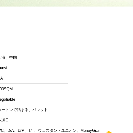
上海、中国
unyi
CA
200SQM
egotiable
カートンで詰まる、パレット
-10日
L/C、D/A、D/P、T/T、ウェスタン・ユニオン、MoneyGram