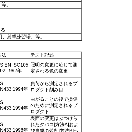
、等。
きる
用、射撃練習場、等。
方法
テスト記述
照明の変更に応じて測
S EN ISO105
02:1992年
定される色の変更
S
負荷から測定されるプ
N433:1994年
ロダクト刻み目
曲がることの後で損傷
S
のために測定されるプ
N433:1994年
ロダクト
表面の変更はぶつけら
S
れたタバコ[方法A]およ
N433:1998年
び自発の焼却[方法B]へ