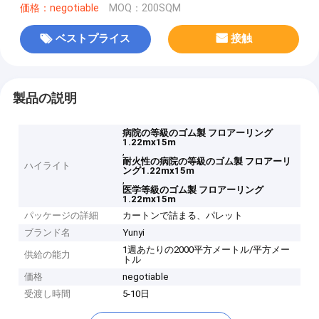
価格：negotiable
MOQ：200SQM
ベストプライス
接触
製品の説明
病院の等級のゴム製 フロアーリング
1.22mx15m
,
耐火性の病院の等級のゴム製 フロアーリ
ハイライト
ング1.22mx15m
,
医学等級のゴム製 フロアーリング
1.22mx15m
パッケージの詳細
カートンで詰まる、パレット
ブランド名
Yunyi
1週あたりの2000平方メートル/平方メー
供給の能力
トル
価格
negotiable
受渡し時間
5-10日